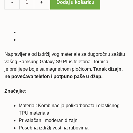
Dodaj u košaricu
Samsung
Galaxy
S9+
torbica
u
različitim
bojama
Napravljena od izdržljivog materiala za dugoročnu zaštitu
količina
vašeg Samsung Galaxy S9 Plus telefona. Torbica
je prelijepe boje sa magnetnom pločicom.
Tanak dizajn,
ne povećava telefon i potpuno paše u
džep.
Značajke:
Material: Kombinacija polikarbonata i elastičnog
TPU materiala
Privalačan i moderan dizajn
Posebna izdržljivost na rubovima