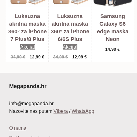
Luksuzna
Luksuzna
Samsung
akrilna maska
akrilna maska
Galaxy S6
360° za iPhone
360° za iPhone
edge maska
7 Plus/8 Plus
6/6S Plus
Neon
Akcija!
Akcija!
14,99
€
Izvorna
Trenutna
Izvorna
Trenutna
34,99
€
12,99
€
34,99
€
12,99
€
cijena
cijena
cijena
cijena
bila
je:
bila
je:
je:
12,99 €.
je:
12,99 €.
34,99 €.
34,99 €.
Megapanda.hr
info@megapanda.hr
Nazovite nas putem
Vibera
/
WhatsApp
O nama