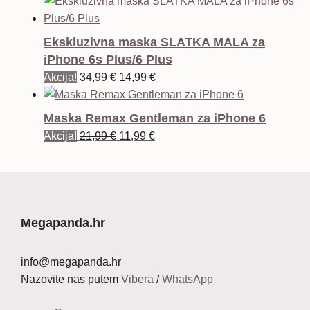
cijena
cijena
bila
je:
je:
12,99 €.
Ekskluzivna maska SLATKA MALA za
34,99 €.
iPhone 6s Plus/6 Plus
Izvorna
Trenutna
Akcija!
34,99
€
14,99
€
cijena
cijena
bila
je:
Maska Remax Gentleman za iPhone 6
je:
14,99 €.
Izvorna
Trenutna
Akcija!
21,99
€
11,99
€
34,99 €.
cijena
cijena
bila
je:
je:
11,99 €.
21,99 €.
Megapanda.hr
info@megapanda.hr
Nazovite nas putem
Vibera
/
WhatsApp