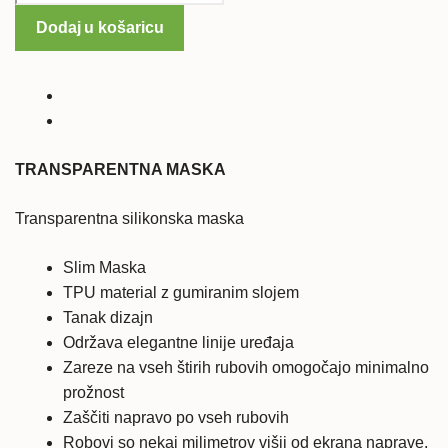
maska
Dodaj u košaricu
za
Sony
Xperia
M4
Aqua
količina
TRANSPARENTNA MASKA
Transparentna silikonska maska
Slim Maska
TPU material z gumiranim slojem
Tanak dizajn
Održava elegantne linije uređaja
Zareze na vseh štirih rubovih omogočajo minimalno
prožnost
Zaščiti napravo po vseh rubovih
Robovi so nekaj milimetrov višji od ekrana naprave,