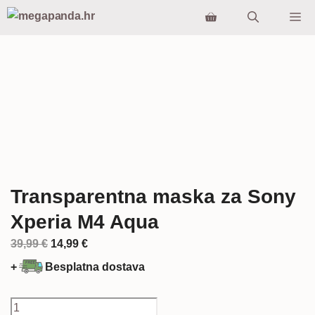
Preskoči
Iz
na
sadržaj
Transparentna maska za Sony
Xperia M4 Aqua
Izvorna
Trenutna
39,99
€
14,99
€
cijena
cijena
+
Besplatna dostava
bila
je:
je:
14,99 €.
Transparentna
39,99 €.