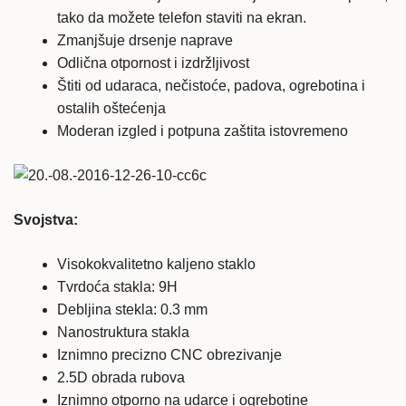
tako da možete telefon staviti na ekran.
Zmanjšuje drsenje naprave
Odlična otpornost i izdržljivost
Štiti od udaraca, nečistoće, padova, ogrebotina i
ostalih oštećenja
Moderan izgled i potpuna zaštita istovremeno
Svojstva:
Visokokvalitetno kaljeno staklo
Tvrdoća stakla: 9H
Debljina stekla: 0.3 mm
Nanostruktura stakla
Iznimno precizno CNC obrezivanje
2.5D obrada rubova
Iznimno otporno na udarce i ogrebotine