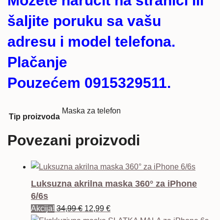
Možete naručit na stranici ili
šaljite poruku sa vašu
adresu i model telefona.
Plačanje
Pouzećem 0915329511.
Maska za telefon
Tip proizvoda
Povezani proizvodi
Luksuzna akrilna maska 360° za iPhone
6/6s
Izvorna
Trenutna
Akcija!
34,99
€
12,99
€