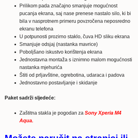
Prilikom pada značajno smanjuje mogućnost
pucanja ekrana, saj nase prenese nastalo silo, ki bi
bila v nasprotnem primeru povzročena neposredno
ekranu telefona
U potpunosti prozirno staklo, čuva HD sliku ekrana
Smanjuje odsjaj (nastanka mavrice)
Poboljšano iskustvo korištenja ekrana
Jednostavna montaža s iznimno malom mogućnosti
nastanka mjehurića
Štiti od prljavštine, ogrebotina, udaraca i padova
Jednostavno postavljanje i skidanje
Paket sadrži sljedeće:
Zaštitna stakla je pogodan za
Sony Xperia M4
Aqua.