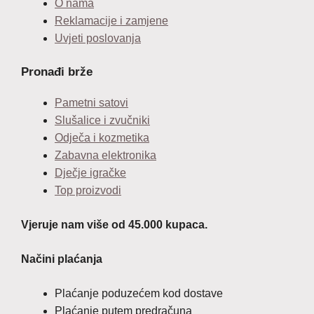
O nama
Reklamacije i zamjene
Uvjeti poslovanja
Pronađi brže
Pametni satovi
Slušalice i zvučniki
Odječa i kozmetika
Zabavna elektronika
Dječje igračke
Top proizvodi
Vjeruje nam više od 45.000 kupaca.
Načini plaćanja
Plaćanje poduzećem kod dostave
Plaćanje putem predračuna