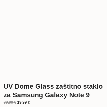
UV Dome Glass zaštitno staklo
za Samsung Galaxy Note 9
Izvorna
Trenutna
39,99
€
19,99
€