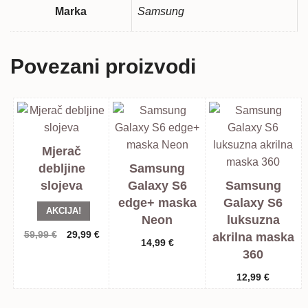
Marka
Samsung
Povezani proizvodi
Mjerač
debljine
Samsung
slojeva
Galaxy S6
Samsung
edge+ maska
Galaxy S6
AKCIJA!
Neon
luksuzna
Izvorna
Trenutna
59,99
€
29,99
€
akrilna maska
14,99
€
cijena
cijena
360
bila
je:
je:
29,99 €.
12,99
€
59,99 €.