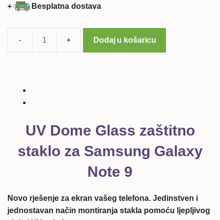
cijena
cijena
+
Besplatna dostava
bila
je:
je:
19,99 €.
39,99 €.
Dodaj u košaricu
UV
Dome
Glass
zaštitno
staklo
za
Samsung
UV Dome Glass zaštitno
Galaxy
Note
staklo za Samsung Galaxy
9
Note 9
količina
Novo rješenje za ekran vašeg telefona. Jedinstven i
jednostavan način montiranja stakla pomoću ljepljivog