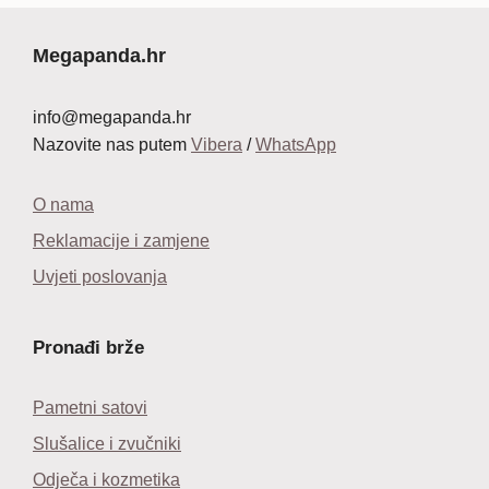
Megapanda.hr
info@megapanda.hr
Nazovite nas putem
Vibera
/
WhatsApp
O nama
Reklamacije i zamjene
Uvjeti poslovanja
Pronađi brže
Pametni satovi
Slušalice i zvučniki
Odječa i kozmetika