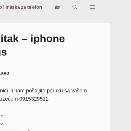
o i maska za telefon
itak – iphone
us
tna
tava
€.
nici ili nam pošaljite poruku sa vašom
ouzećem 0915329511.