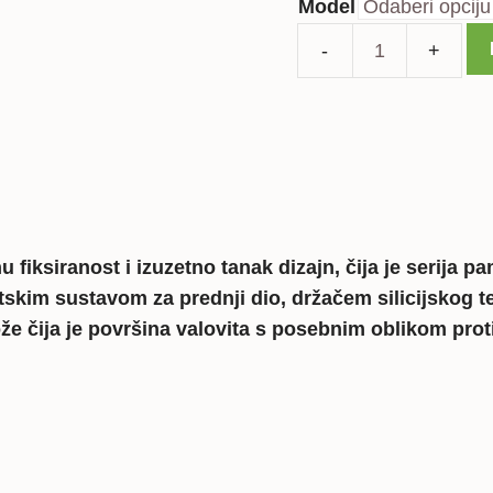
Model
Vennus
ovitak
-
iphone
7Plus/8Plus
količina
iksiranost i izuzetno tanak dizajn, čija je serija pa
skim sustavom za prednji dio, držačem silicijskog t
ože čija je površina valovita s posebnim oblikom prot