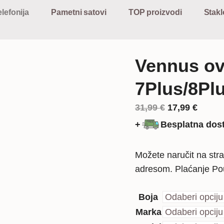
lefonija
Pametni satovi
TOP proizvodi
Stakl
Vennus ov
7Plus/8Pl
Izvorna
Trenu
31,99
€
17,99
€
cijena
cijena
+
Besplatna dos
bila
je:
je:
17,99 
Možete naručit na stra
31,99 €.
adresom. Plaćanje P
Boja
Marka