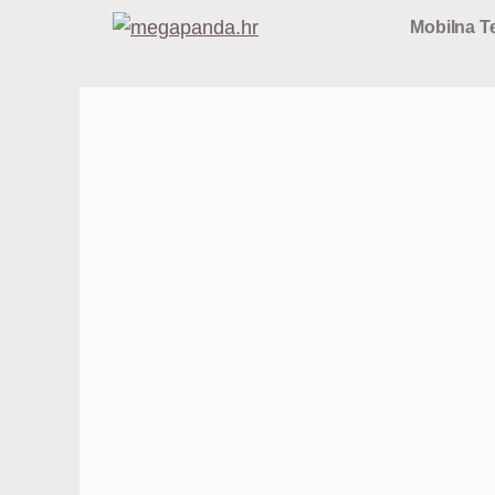
Preskoči
Mobilna Te
na
sadržaj