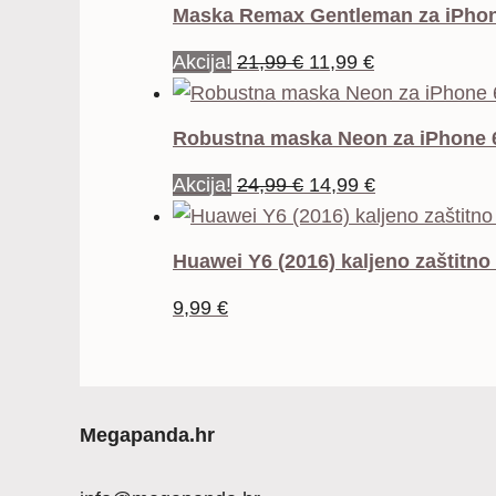
Maska Remax Gentleman za iPhon
Izvorna
Trenutna
Akcija!
21,99
€
11,99
€
cijena
cijena
bila
je:
Robustna maska Neon za iPhone 6
je:
11,99 €.
Izvorna
Trenutna
Akcija!
24,99
€
14,99
€
21,99 €.
cijena
cijena
bila
je:
Huawei Y6 (2016) kaljeno zaštitno
je:
14,99 €.
9,99
€
24,99 €.
Megapanda.hr