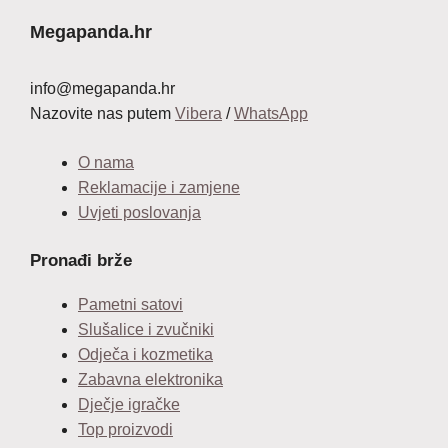
Megapanda.hr
info@megapanda.hr
Nazovite nas putem
Vibera
/
WhatsApp
O nama
Reklamacije i zamjene
Uvjeti poslovanja
Pronađi brže
Pametni satovi
Slušalice i zvučniki
Odječa i kozmetika
Zabavna elektronika
Dječje igračke
Top proizvodi