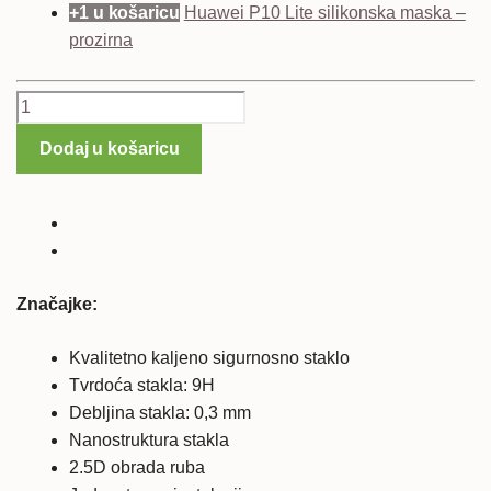
+1 u košaricu
Huawei P10 Lite silikonska maska –
prozirna
Huawei
P10
Dodaj u košaricu
Lite
kaljeno
zaštitno
staklo
količina
Značajke:
Kvalitetno kaljeno sigurnosno staklo
Tvrdoća stakla: 9H
Debljina stakla: 0,3 mm
Nanostruktura stakla
2.5D obrada ruba