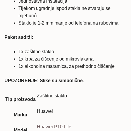
Jednostavna instalacija
Tijekom ugradnje ispod stakla ne stvaraju se
mjehurići
Staklo je 1-2 mm manje od telefona na rubovima
Paket sadrži:
1x zaštitno staklo
1x krpa za čišćenje od mikrovlakana
1x alkoholna maramica, za prethodno čišćenje
UPOZORENJE: Slike su simbolične.
Zaštitno staklo
Tip proizvoda
Huawei
Marka
Huawei P10 Lite
Model