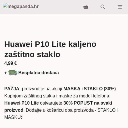
Preskoči
Iz
na
sadržaj
Huawei P10 Lite kaljeno
zaštitno staklo
4,99
€
+
Besplatna dostava
PAŽJA:
proizvod je na akciji
MASKA i STAKLO (30%)
.
Kupnjom zaštitnog stakla i maske za model telefona
Huawei P10 Lite
ostvarujete
30% POPUST na svaki
proizvod
. Dodajte u košaricu oba proizvoda - STAKLO i
MASKU: