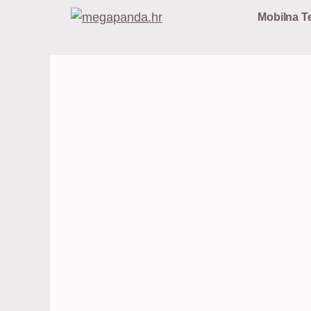
Preskoči
Mobilna Te
na
sadržaj