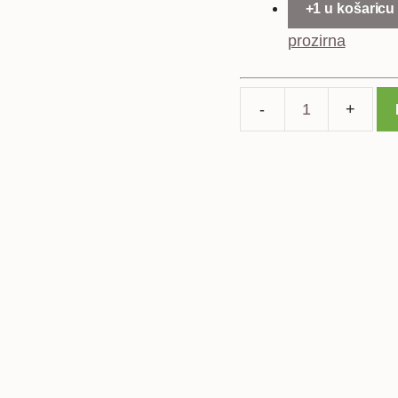
+1 u košaricu
prozirna
Huawei
P20
Lite
kaljeno
zaštitno
staklo
količina