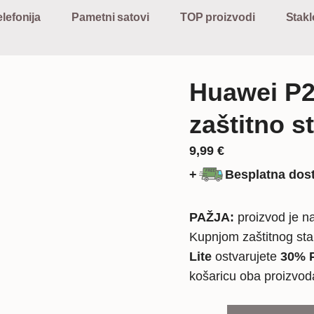
lefonija
Pametni satovi
TOP proizvodi
Stakl
Huawei P20
zaštitno s
9,99
€
+
Besplatna dos
PAŽJA:
proizvod je na
Kupnjom zaštitnog sta
Lite
ostvarujete
30% P
košaricu oba proizvo