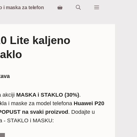
o i maska za telefon
 Lite kaljeno
taklo
tava
 akciji
MASKA i STAKLO (30%)
.
kla i maske za model telefona
Huawei P20
OPUST na svaki proizvod
. Dodajte u
da - STAKLO i MASKU: