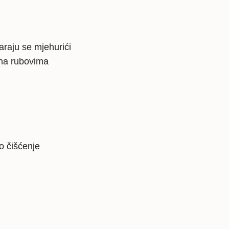
araju se mjehurići
 na rubovima
o čišćenje