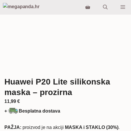
Preskoči
Iz
na
sadržaj
Huawei P20 Lite silikonska
maska – prozirna
11,99
€
+
Besplatna dostava
PAŽJA:
proizvod je na akciji
MASKA i STAKLO (30%)
.