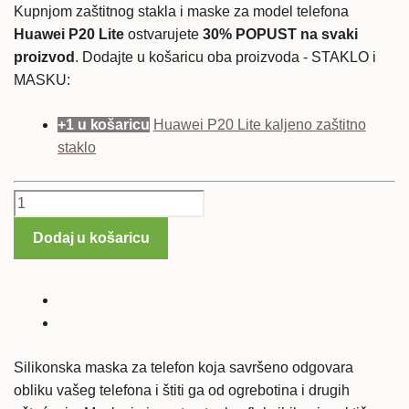
Kupnjom zaštitnog stakla i maske za model telefona
Huawei P20 Lite
ostvarujete
30% POPUST na svaki
proizvod
. Dodajte u košaricu oba proizvoda - STAKLO i
MASKU:
+1 u košaricu
Huawei P20 Lite kaljeno zaštitno
staklo
Huawei
P20
Dodaj u košaricu
Lite
silikonska
maska
-
prozirna
količina
Silikonska maska za telefon koja savršeno odgovara
obliku vašeg telefona i štiti ga od ogrebotina i drugih