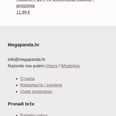
prozirna
11,99
€
Megapanda.hr
info@megapanda.hr
Nazovite nas putem
Vibera
/
WhatsApp
O nama
Reklamacije i zamjene
Uvjeti poslovanja
Pronađi brže
Pametni satovi