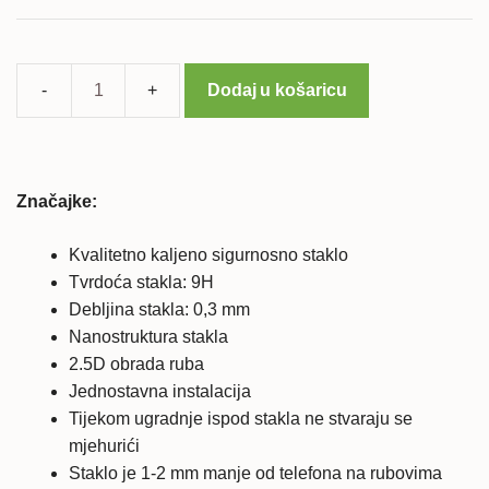
Dodaj u košaricu
Huawei
P9
lite
mini
Značajke:
kaljeno
zaštitno
Kvalitetno kaljeno sigurnosno staklo
staklo
Tvrdoća stakla: 9H
količina
Debljina stakla: 0,3 mm
Nanostruktura stakla
2.5D obrada ruba
Jednostavna instalacija
Tijekom ugradnje ispod stakla ne stvaraju se
mjehurići
Staklo je 1-2 mm manje od telefona na rubovima