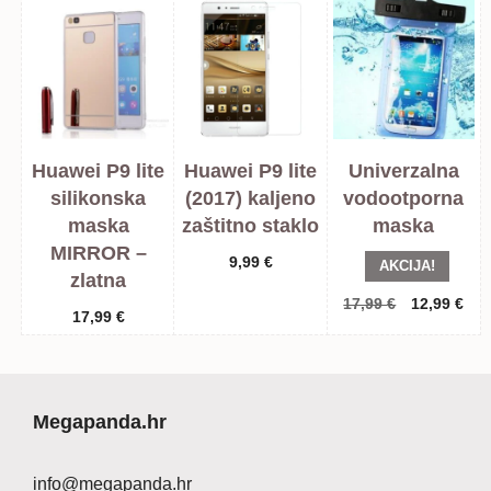
Huawei P9 lite
Huawei P9 lite
Univerzalna
silikonska
(2017) kaljeno
vodootporna
maska
zaštitno staklo
maska
MIRROR –
9,99
€
AKCIJA!
zlatna
Izvorna
Tre
17,99
€
12,99
€
17,99
€
cijena
cij
bila
je:
je:
12,
17,99 €.
Megapanda.hr
info@megapanda.hr