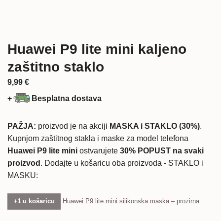
Huawei P9 lite mini kaljeno
zaštitno staklo
9,99
€
+
Besplatna dostava
PAŽJA:
proizvod je na akciji
MASKA i STAKLO (30%)
.
Kupnjom zaštitnog stakla i maske za model telefona
Huawei P9 lite mini
ostvarujete
30% POPUST na svaki
proizvod
. Dodajte u košaricu oba proizvoda - STAKLO i
MASKU:
+1 u košaricu
Huawei P9 lite mini silikonska maska – prozirna