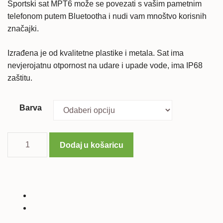
je:
75,90 €.
Sportski sat MPT6 može se povezati s vašim pametnim
telefonom putem Bluetootha i nudi vam mnoštvo korisnih
159,00 €.
značajki.
Izrađena je od kvalitetne plastike i metala. Sat ima
nevjerojatnu otpornost na udare i upade vode, ima IP68
zaštitu.
Barva
Pametni
Dodaj u košaricu
sat
MPT6
Military
količina