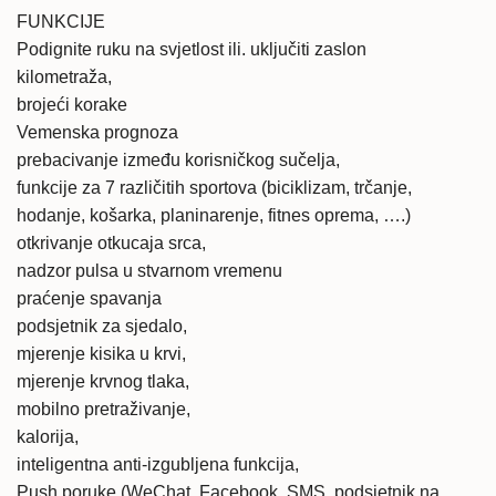
FUNKCIJE
Podignite ruku na svjetlost ili. uključiti zaslon
kilometraža,
brojeći korake
Vemenska prognoza
prebacivanje između korisničkog sučelja,
funkcije za 7 različitih sportova (biciklizam, trčanje,
hodanje, košarka, planinarenje, fitnes oprema, ….)
otkrivanje otkucaja srca,
nadzor pulsa u stvarnom vremenu
praćenje spavanja
podsjetnik za sjedalo,
mjerenje kisika u krvi,
mjerenje krvnog tlaka,
mobilno pretraživanje,
kalorija,
inteligentna anti-izgubljena funkcija,
Push poruke (WeChat, Facebook, SMS, podsjetnik na