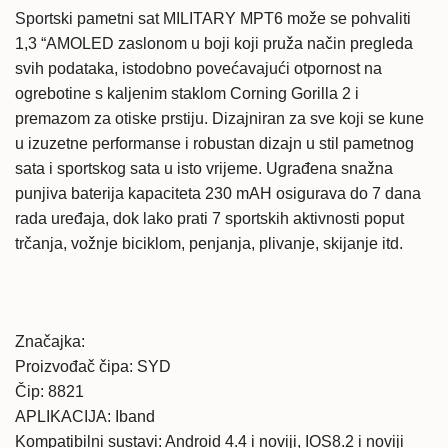
Sportski pametni sat MILITARY MPT6 može se pohvaliti
1,3 “AMOLED zaslonom u boji koji pruža način pregleda
svih podataka, istodobno povećavajući otpornost na
ogrebotine s kaljenim staklom Corning Gorilla 2 i
premazom za otiske prstiju. Dizajniran za sve koji se kune
u izuzetne performanse i robustan dizajn u stil pametnog
sata i sportskog sata u isto vrijeme. Ugrađena snažna
punjiva baterija kapaciteta 230 mAH osigurava do 7 dana
rada uređaja, dok lako prati 7 sportskih aktivnosti poput
trčanja, vožnje biciklom, penjanja, plivanje, skijanje itd.
Značajka:
Proizvođač čipa: SYD
Čip: 8821
APLIKACIJA: Iband
Kompatibilni sustavi: Android 4.4 i noviji, IOS8.2 i noviji