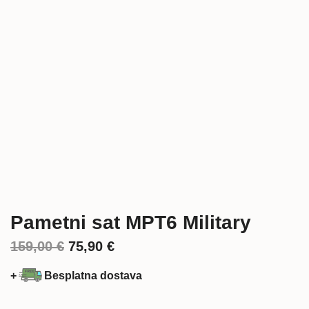
Pametni sat MPT6 Military
Izvorna
Trenutna
159,00
€
75,90
€
cijena
cijena
+
Besplatna dostava
bila
je: