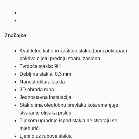
cjelotno
kaljeno
zaštitno
staklo
količina
Značajke:
Kvalitetno kaljeno zaštitno staklo (puni poklopac)
pokriva cijelu prednju stranu zaslona
Tvrdoća stakla: 9H
Debljina stakla: 0,3 mm
Nanostruktura stakla
3D obrada ruba
Jednostavna instalacija
Staklo ima oleofobnu prevlaku koja smanjuje
stvaranje otisaka prstiju
Tijekom ugradnje ispod stakla ne stvaraju se
mjehurići
Ljepilo uz rubove stakla