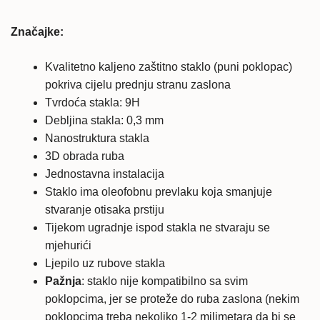
zaštitno
staklo
Značajke:
(full
glue)
Kvalitetno kaljeno zaštitno staklo (puni poklopac)
količina
pokriva cijelu prednju stranu zaslona
Tvrdoća stakla: 9H
Debljina stakla: 0,3 mm
Nanostruktura stakla
3D obrada ruba
Jednostavna instalacija
Staklo ima oleofobnu prevlaku koja smanjuje
stvaranje otisaka prstiju
Tijekom ugradnje ispod stakla ne stvaraju se
mjehurići
Ljepilo uz rubove stakla
Pažnja
: staklo nije kompatibilno sa svim
poklopcima, jer se proteže do ruba zaslona (nekim
poklopcima treba nekoliko 1-2 milimetara da bi se