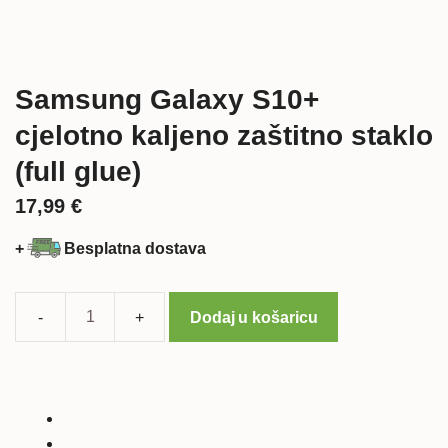
Samsung Galaxy S10+
cjelotno kaljeno zaštitno staklo
(full glue)
17,99
€
+
Besplatna dostava
Dodaj u košaricu
Samsung
Galaxy
S10+
cjelotno
kaljeno