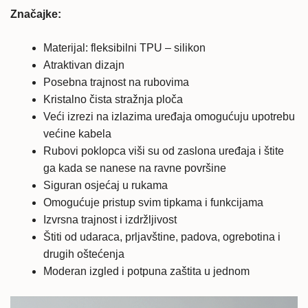
crna
Značajke:
količina
Materijal: fleksibilni TPU – silikon
Atraktivan dizajn
Posebna trajnost na rubovima
Kristalno čista stražnja ploča
Veći izrezi na izlazima uređaja omogućuju upotrebu
većine kabela
Rubovi poklopca viši su od zaslona uređaja i štite
ga kada se nanese na ravne površine
Siguran osjećaj u rukama
Omogućuje pristup svim tipkama i funkcijama
Izvrsna trajnost i izdržljivost
Štiti od udaraca, prljavštine, padova, ogrebotina i
drugih oštećenja
Moderan izgled i potpuna zaštita u jednom