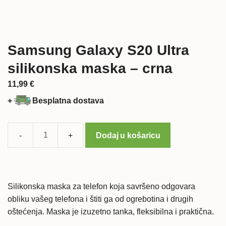
Samsung Galaxy S20 Ultra
silikonska maska – crna
11,99
€
+
Besplatna dostava
Dodaj u košaricu
Samsung
Galaxy
S20
Ultra
Silikonska maska za telefon koja savršeno odgovara
silikonska
obliku vašeg telefona i štiti ga od ogrebotina i drugih
maska
oštećenja. Maska je izuzetno tanka, fleksibilna i praktična.
-