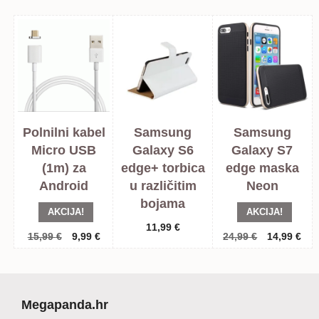
Polnilni kabel
Samsung
Samsung
Micro USB
Galaxy S6
Galaxy S7
(1m) za
edge+ torbica
edge maska
Android
u različitim
Neon
bojama
AKCIJA!
AKCIJA!
11,99
€
Izvorna
Trenutna
Izvorna
Tre
15,99
€
9,99
€
24,99
€
14,99
€
cijena
cijena
cijena
cij
bila
je:
bila
je:
je:
9,99 €.
je:
14,
15,99 €.
24,99 €.
Megapanda.hr