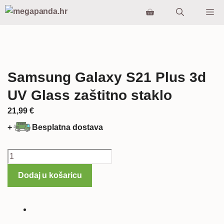
Preskoči
Iz
na
sadržaj
Samsung Galaxy S21 Plus 3d
UV Glass zaštitno staklo
21,99
€
+
Besplatna dostava
Samsung
Galaxy
Dodaj u košaricu
S21
Plus
3d
UV