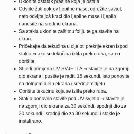
Uklonite ostatak prašine koja je ostala
Odvijte žuti pokrov ljepilne mase, odrežite savjet,
nato odvijte još kraći dio ljepilne mase i ljepilo
nanesite na sredinu ekrana.
Sa stakla uklonite zaštitnu foliju te ga stavite na
ekran.
Pričekajte da tekućina u cijeloti prekrije ekran ispod
stakla ⇒ ako se tekučina izlila preko ruba, samo
obrišite.
Slijedi primjena UV SVJETLA ⇒ stavite je na zgornji
dio ekrana i pustite je raditi 15 sekundi, isto ponovite
na dolnjem djelu ekrana i srednjem djelu.
Obrišite tekućinu koja se izlila preko ruba.
Staklo ponovno stavite pod UV svjetlo ⇒ stavite je
na zgornji dio ekrana za 30 sekundi, spodnji dio za
30 sekundi i srednji dio za 30 sekundi i staklo je
instalirano.