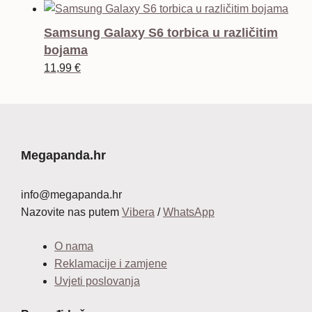
cijena
cijena
bila
je:
Samsung Galaxy S6 torbica u različitim
je:
12,99 €.
bojama
34,99 €.
11,99
€
Megapanda.hr
info@megapanda.hr
Nazovite nas putem
Vibera
/
WhatsApp
O nama
Reklamacije i zamjene
Uvjeti poslovanja