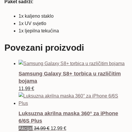
Paket sadrži:
1x kaljeno staklo
1x UV svjetlo
1x ljepilna tekućina
Povezani proizvodi
Samsung Galaxy S8+ torbica u različitim
bojama
11,99
€
Luksuzna akrilna maska 360° za iPhone
6/6S Plus
Izvorna
Trenutna
Akcija!
34,99
€
12,99
€