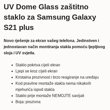
Glass
UV Dome Glass zaštitno
zaštitno
staklo
staklo za Samsung Galaxy
količina
S21 plus
Novo rješenje za ekran vašeg telefona. Jedinstven i
jednostavan način montiranja stakla pomoću ljepljivog
sloja i UV svjetla.
Staklo pokriva cijeli ekran
Ljepi se kroz cijeli ekran
Kristalna prozivnost i brzo reagiranje na uređaju
Kod pravilne montaže stakla nema nikakvih
mjehurića ispod stakla
Staklo prije montaže NEMOJTE savijati
Boja: prozivna