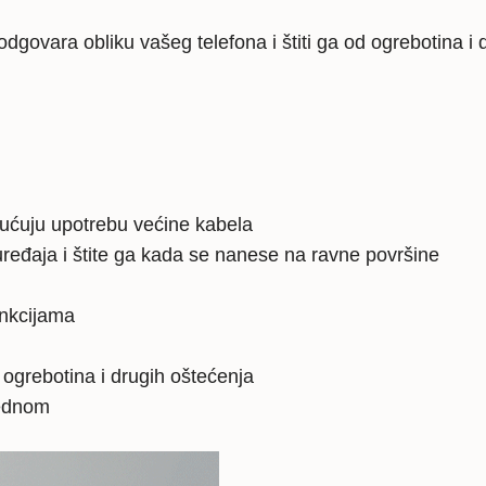
maska
dgovara obliku vašeg telefona i štiti ga od ogrebotina i 
-
prozirna
količina
gućuju upotrebu većine kabela
ređaja i štite ga kada se nanese na ravne površine
unkcijama
, ogrebotina i drugih oštećenja
jednom