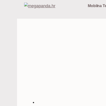
Preskoči
Mobilna Te
na
sadržaj