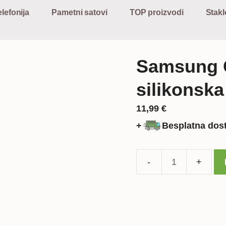
lefonija
Pametni satovi
TOP proizvodi
Stakl
Samsung G
silikonska
11,99
€
+
Besplatna dos
Samsung
Galaxy
S21
Ultra
silikonska