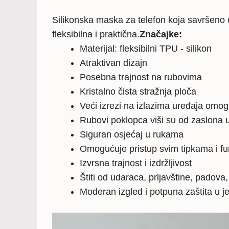
Silikonska maska za telefon koja savršeno o
fleksibilna i praktična.
Značajke:
Materijal: fleksibilni TPU - silikon
Atraktivan dizajn
Posebna trajnost na rubovima
Kristalno čista stražnja ploča
Veći izrezi na izlazima uređaja omo
Rubovi poklopca viši su od zaslona u
Siguran osjećaj u rukama
Omogućuje pristup svim tipkama i f
Izvrsna trajnost i izdržljivost
Štiti od udaraca, prljavštine, padova
Moderan izgled i potpuna zaštita u 