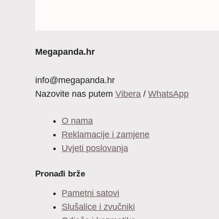
Megapanda.hr
info@megapanda.hr
Nazovite nas putem
Vibera
/
WhatsApp
O nama
Reklamacije i zamjene
Uvjeti poslovanja
Pronađi brže
Pametni satovi
Slušalice i zvučniki