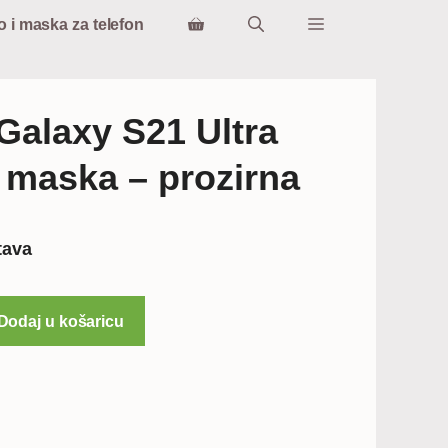
o i maska za telefon
alaxy S21 Ultra
 maska – prozirna
tava
Dodaj u košaricu