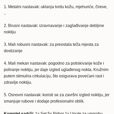
1. Metalni nastavak: uklanja tvrdu kožu, mjehuriće, čireve,
..
2. Brusni nastavak: izravnavanje i zaglađivanje debljine
noktiju
3. Mali robusni nastavak: za preostala teža mjesta za
dostizanje
4. Mali mekan nastavak: pogodno za potiskivanje kože i
poliranje noktiju, jer daje izgled uglađenog nokta. Kružnim
putem stimulira cirkulaciju, što osigurava povećani rast i
zdravlje noktiju.
5. Osnovni nastavak: koristi se za završni izgled noktiju, jer
smanjuje rubove i dodaje profesionalni oblik.
Komplet sadrži:
1x Set 5x Pribor 1x Upute za uporabu