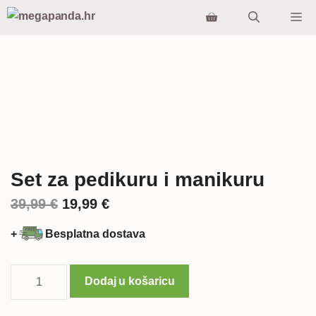
Preskoči
Iz
na
sadržaj
Set za pedikuru i manikuru
Izvorna
Trenutna
39,99
€
19,99
€
cijena
cijena
+
Besplatna dostava
bila
je:
je:
19,99 €.
Set
Dodaj u košaricu
za
39,99 €.
pedikuru