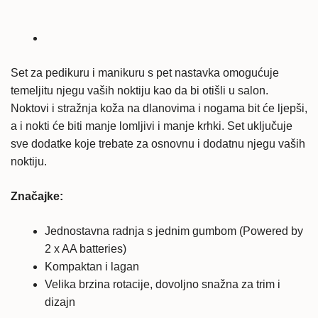
i
manikuru
količina
Set za pedikuru i manikuru s pet nastavka omogućuje
temeljitu njegu vaših noktiju kao da bi otišli u salon.
Noktovi i stražnja koža na dlanovima i nogama bit će ljepši,
a i nokti će biti manje lomljivi i manje krhki. Set uključuje
sve dodatke koje trebate za osnovnu i dodatnu njegu vaših
noktiju.
Značajke:
Jednostavna radnja s jednim gumbom (Powered by
2 x AA batteries)
Kompaktan i lagan
Velika brzina rotacije, dovoljno snažna za trim i
dizajn