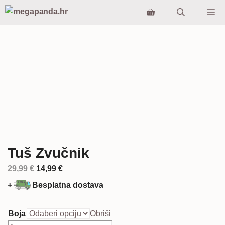
Preskoči
Iz
na
sadržaj
Tuš Zvučnik
Izvorna
Trenutna
29,99
€
14,99
€
cijena
cijena
+
Besplatna dostava
bila
je:
je:
14,99 €.
Boja
Obriši
29,99 €.