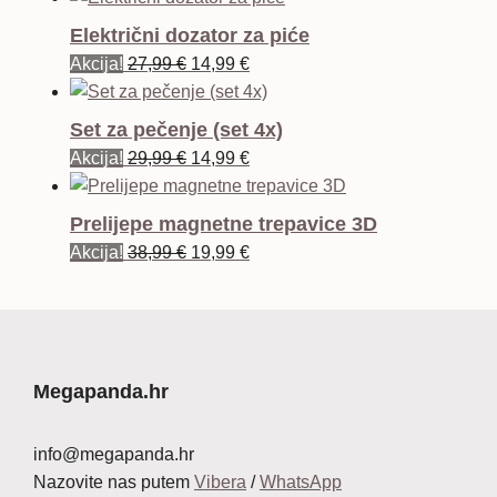
Električni dozator za piće
Izvorna
Trenutna
Akcija!
27,99
€
14,99
€
cijena
cijena
bila
je:
Set za pečenje (set 4x)
je:
14,99 €.
Izvorna
Trenutna
Akcija!
29,99
€
14,99
€
27,99 €.
cijena
cijena
bila
je:
Prelijepe magnetne trepavice 3D
je:
14,99 €.
Izvorna
Trenutna
Akcija!
38,99
€
19,99
€
29,99 €.
cijena
cijena
bila
je:
je:
19,99 €.
38,99 €.
Megapanda.hr
info@megapanda.hr
Nazovite nas putem
Vibera
/
WhatsApp