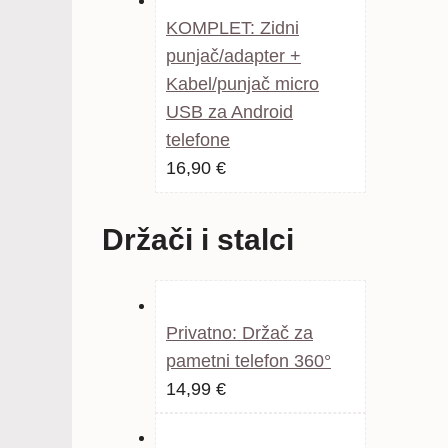
bila
je:
KOMPLET: Zidni
je:
14,99 €.
punjač/adapter +
24,99 €.
Kabel/punjač micro
USB za Android
telefone
16,90
€
Držači i stalci
Privatno: Držač za
pametni telefon 360°
Izvorna
Trenutna
14,99
€
cijena
cijena
bila
je: