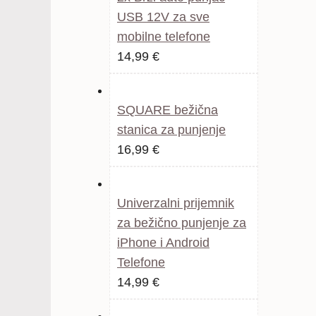
USB 12V za sve
mobilne telefone
14,99
€
SQUARE bežična
stanica za punjenje
Izvorna
Trenutna
16,99
€
cijena
cijena
bila
je:
Univerzalni prijemnik
je:
16,99 €.
za bežično punjenje za
21,99 €.
iPhone i Android
Telefone
Izvorna
Trenutna
14,99
€
cijena
cijena