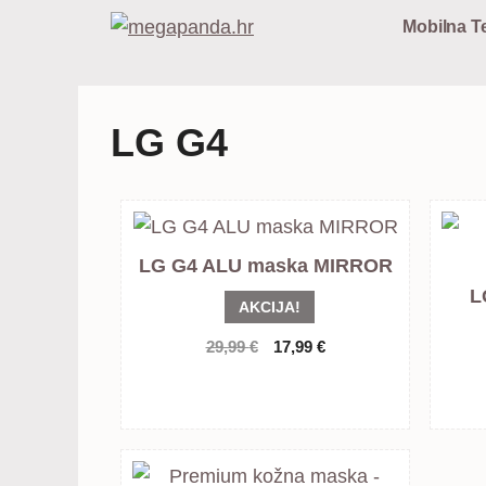
Preskoči
Mobilna Te
na
sadržaj
LG G4
LG G4 ALU maska MIRROR
L
AKCIJA!
Izvorna
Trenutna
29,99
€
17,99
€
cijena
cijena
bila
je:
je:
17,99 €.
29,99 €.