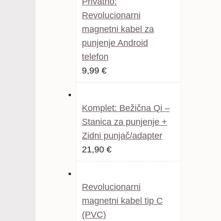
Privatno:
Revolucionarni
magnetni kabel za
punjenje Android
telefon
Izvorna
Trenutna
9,99
€
cijena
cijena
bila
je:
Komplet: Bežična Qi –
je:
9,99 €.
Stanica za punjenje +
15,99 €.
Zidni punjač/adapter
21,90
€
Revolucionarni
magnetni kabel tip C
(PVC)