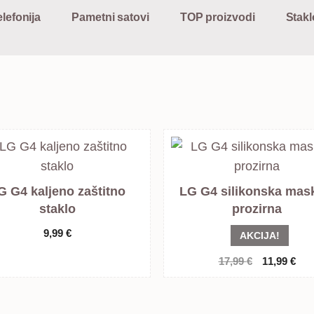
lefonija
Pametni satovi
TOP proizvodi
Stakl
G G4 kaljeno zaštitno
LG G4 silikonska mas
staklo
prozirna
9,99
€
AKCIJA!
Izvorna
Tre
17,99
€
11,99
€
cijena
cije
bila
je:
je:
11,9