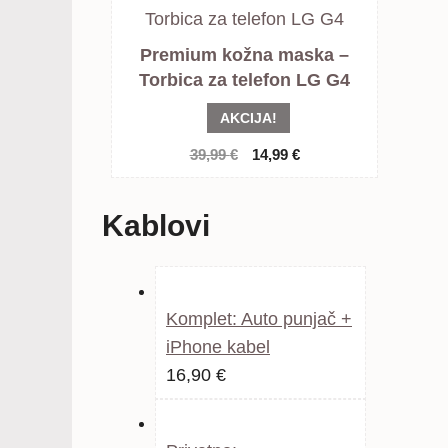
Premium kožna maska –
Torbica za telefon LG G4
AKCIJA!
Izvorna
Trenutna
39,99
€
14,99
€
cijena
cijena
bila
je:
Kablovi
je:
14,99 €.
39,99 €.
Komplet: Auto punjač +
iPhone kabel
16,90
€