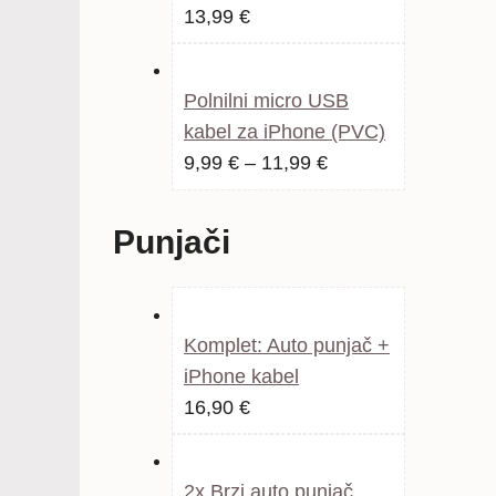
Izvorna
Trenutna
13,99
€
cijena
cijena
bila
je:
Polnilni micro USB
je:
13,99 €.
kabel za iPhone (PVC)
20,99 €.
Raspon
9,99
€
–
11,99
€
cijena:
od
Punjači
9,99 €
do
11,99 €
Komplet: Auto punjač +
iPhone kabel
16,90
€
2x Brzi auto punjač