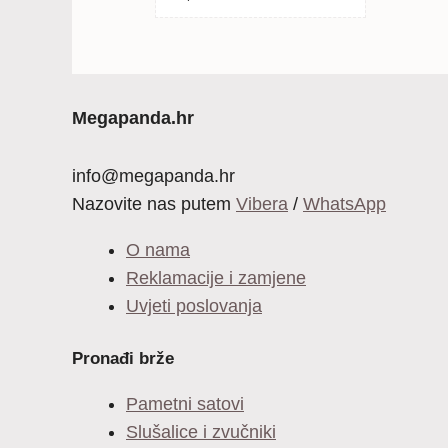
24,99 €.
cijena
cijena
bila
je:
je:
16,99 €.
24,99 €.
Megapanda.hr
info@megapanda.hr
Nazovite nas putem
Vibera
/
WhatsApp
O nama
Reklamacije i zamjene
Uvjeti poslovanja
Pronađi brže
Pametni satovi
Slušalice i zvučniki