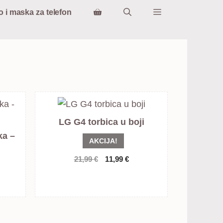
o i maska za telefon
LG G4 torbica u boji
ka –
AKCIJA!
Izvorna
Trenutna
21,99
€
11,99
€
cijena
cijena
bila
je:
nutna
je:
11,99 €.
na
21,99 €.
9 €.