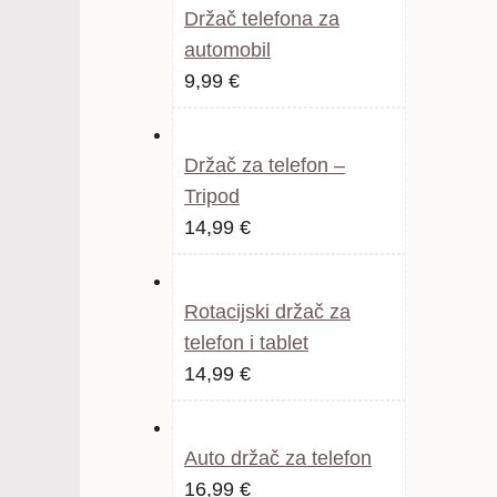
Držač telefona za
je:
14,99 €.
automobil
20,99 €.
Izvorna
Trenutna
9,99
€
cijena
cijena
bila
je:
Držač za telefon –
je:
9,99 €.
Tripod
19,99 €.
14,99
€
Rotacijski držač za
telefon i tablet
Izvorna
Trenutna
14,99
€
cijena
cijena
bila
je:
Auto držač za telefon
je:
14,99 €.
Izvorna
Trenutna
16,99
€